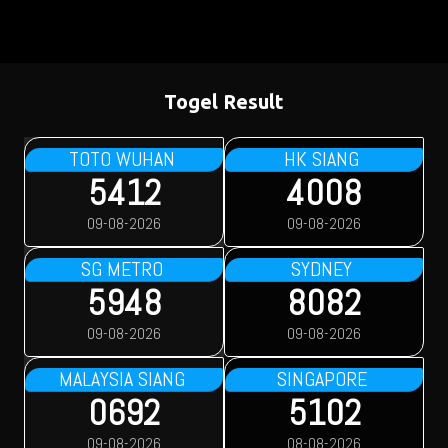
Togel Result
TOTO WUHAN
HK SIANG
5412
4008
09-08-2026
09-08-2026
SG METRO
SYDNEY
5948
8082
09-08-2026
09-08-2026
MALAYSIA SIANG
SINGAPORE
0692
5102
09-08-2026
08-08-2026