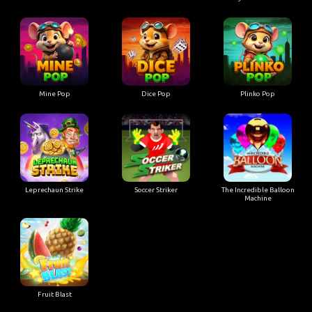
Mine Pop
Dice Pop
Plinko Pop
Leprechaun Strike
Soccer Striker
The Incredible Balloon
Machine
Fruit Blast