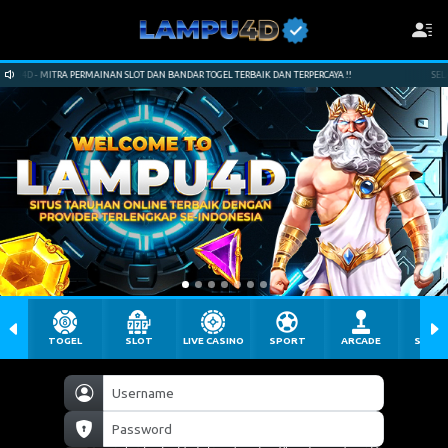
D - MITRA PERMAINAN SLOT DAN BANDAR TOGEL TERBAIK DAN TERPERCAYA !!
SELAMAT
TOGEL
SLOT
LIVE CASINO
SPORT
ARCADE
SABU