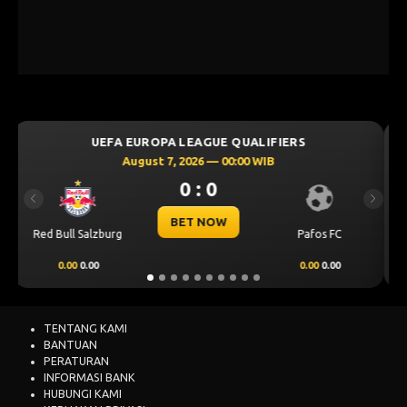
RS
UEFA EUROPA LEAGUE QUALIFIERS
August 7, 2026 — 02:00 WIB
0 : 0
Previous
Next
BET NOW
Pafos FC
Benfica
Heart of Mi
0.00
0.00
2.5
0.79
-2.5
-0
TENTANG KAMI
BANTUAN
PERATURAN
INFORMASI BANK
HUBUNGI KAMI