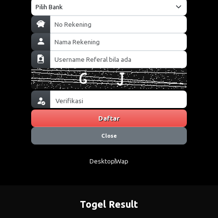
Daftar
Close
Desktop
Wap
Togel Result