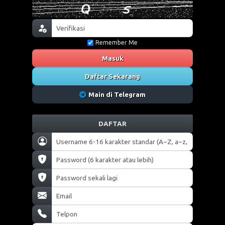
Remember Me
Masuk
Daftar Sekarang
Main di Telegram
DAFTAR