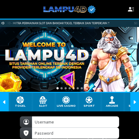
4D - MITRA PERMAINAN SLOT DAN BANDAR TOGEL TERBAIK DAN TERPERCAYA !!
SELAMA
TOGEL
SLOT
LIVE CASINO
SPORT
ARCADE
SABU